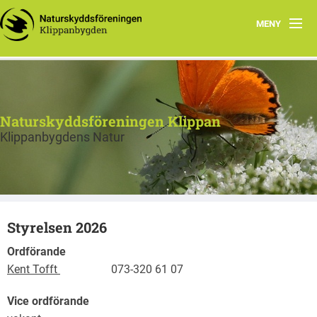
MENY
Hem
Program
Naturskyddsföreningen Klippan
Projekt Linneröd
Klippanbygdens Natur
Föreningen
Strövområden
Styrelsen 2026
Observationer
Ordförande
Länkar
Kent Tofft
073-320 61 07
Vice ordförande