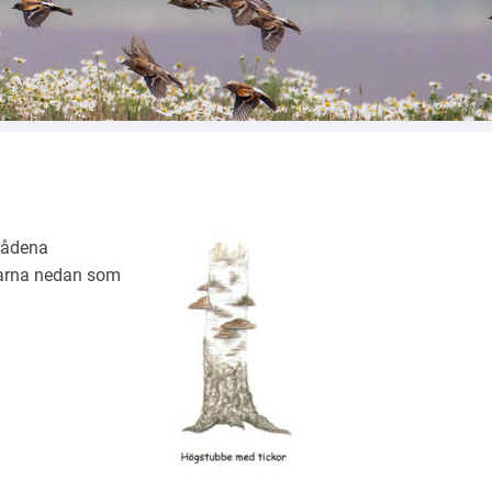
rådena
nkarna nedan som