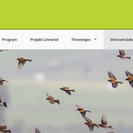
Program
Projekt Linneröd
Föreningen
Strövområde