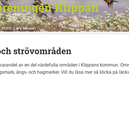
reningen Klippan
 och strövområden
evarandet av en del värdefulla områden i Klippans kommun. Om
gsmark, ängs- och hagmarker. Vill du läsa mer så klicka på lä