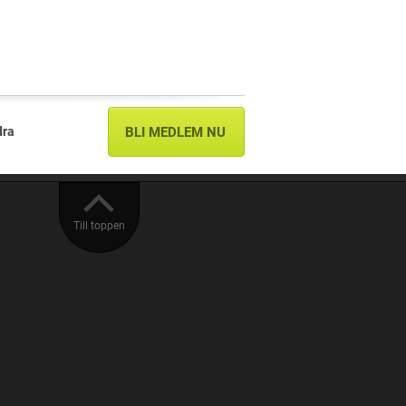
dra
BLI MEDLEM NU
Till toppen