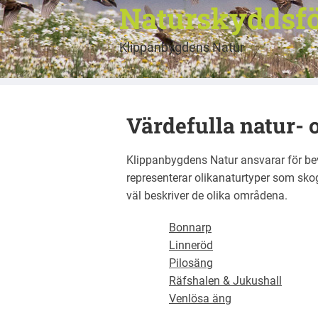
Naturskyddsfö
Klippanbygdens Natur
Värdefulla natur-
Klippanbygdens Natur ansvarar för b
representerar olikanaturtyper som sko
väl beskriver de olika områdena.
Bonnarp
Linneröd
Pilosäng
Räfshalen & Jukushall
Venlösa äng