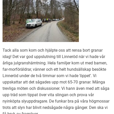
Tack alla som kom och hjälpte oss att rensa bort granar
idag! Det var god uppslutning till Linneröd när vi hade vår
årliga julgranshämtning. Hela familjer kom ut med barnen,
far-morföräldrar, vänner och ett helt hundsällskap besökte
Linneröd under de två timmar som vi hade ’öppet’. Vi
uppskattar att det sågades upp mot 65-70 granar. Många
trevliga möten och diskussioner. Vi hann även med att såga
upp träd som tippat över vita slingan och prova vår
nyinköpta slyuppdragare. De funkar bra på våra högmossar
trots att slyn har blivit nedsågade några gånger. Den ska vi
få bruk av framöver.