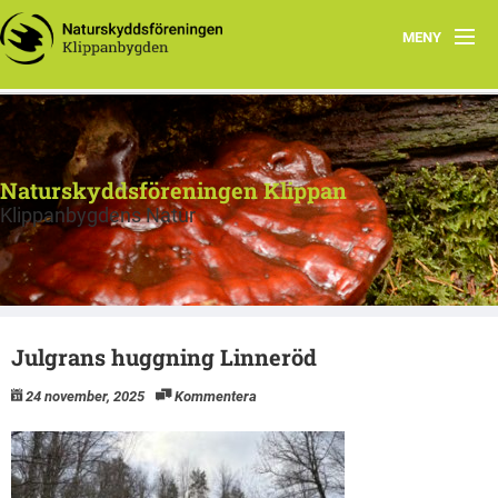
MENY
Hem
Program
Naturskyddsföreningen Klippan
Projekt Linneröd
Klippanbygdens Natur
Föreningen
Strövområden
Julgrans huggning Linneröd
Observationer
24 november, 2025
Kommentera
Länkar